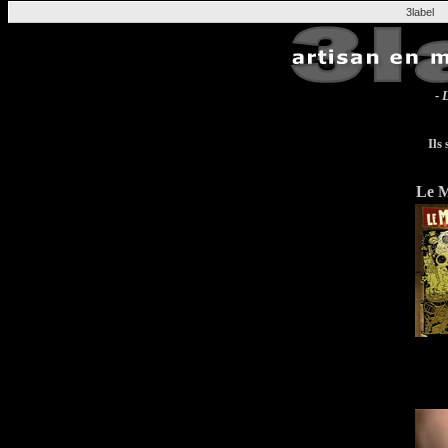
3labe
- 
Ils 
Le M