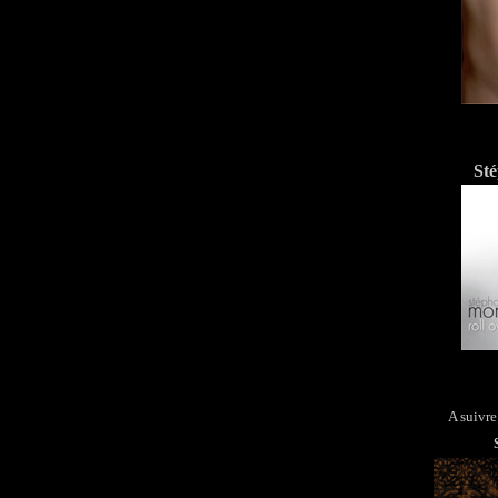
St
A suivre 