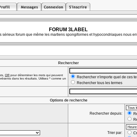
FORUM 3LABEL
ès sérieux forum que même les martiens spongiformes et hypocondriaques nous env
Rechercher
ats,
OR
pour déterminer les mots qui peuvent
Rechercher n'importe quel de ces t
résents dans les résultats. Utilisez * comme un
Rechercher tous les termes
Options de recherche
Rechercher depuis:
Re
Re
Trier par:
Cr