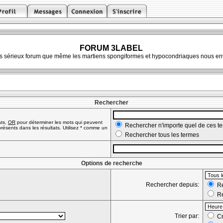
FORUM 3LABEL
ès sérieux forum que même les martiens spongiformes et hypocondriaques nous env
Rechercher
ats,
OR
pour déterminer les mots qui peuvent
Rechercher n'importe quel de ces t
résents dans les résultats. Utilisez * comme un
Rechercher tous les termes
Options de recherche
Rechercher depuis:
Re
Re
Trier par:
Cr