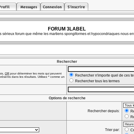
FORUM 3LABEL
ès sérieux forum que même les martiens spongiformes et hypocondriaques nous env
Rechercher
ats,
OR
pour déterminer les mots qui peuvent
Rechercher n'importe quel de ces t
résents dans les résultats. Utilisez * comme un
Rechercher tous les termes
Options de recherche
Rechercher depuis:
Re
Re
Trier par:
Cr