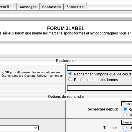
FORUM 3LABEL
ès sérieux forum que même les martiens spongiformes et hypocondriaques nous env
Rechercher
ats,
OR
pour déterminer les mots qui peuvent
Rechercher n'importe quel de ces t
résents dans les résultats. Utilisez * comme un
Rechercher tous les termes
Options de recherche
Rechercher depuis:
Re
Re
Trier par:
Cr