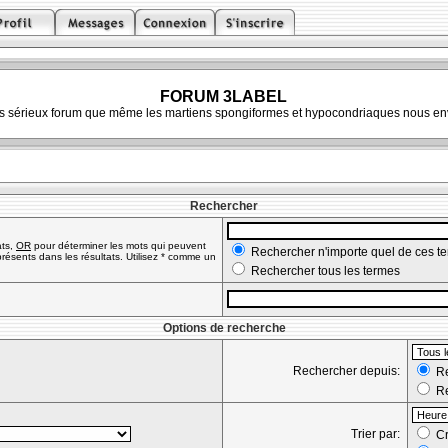
FORUM 3LABEL
ès sérieux forum que même les martiens spongiformes et hypocondriaques nous env
Rechercher
ats,
OR
pour déterminer les mots qui peuvent
Rechercher n'importe quel de ces t
résents dans les résultats. Utilisez * comme un
Rechercher tous les termes
Options de recherche
Rechercher depuis:
Re
Re
Trier par:
Cr