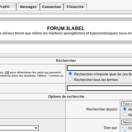
FORUM 3LABEL
ès sérieux forum que même les martiens spongiformes et hypocondriaques nous env
Rechercher
ats,
OR
pour déterminer les mots qui peuvent
Rechercher n'importe quel de ces t
résents dans les résultats. Utilisez * comme un
Rechercher tous les termes
Options de recherche
Rechercher depuis:
Re
Re
Trier par:
Cr