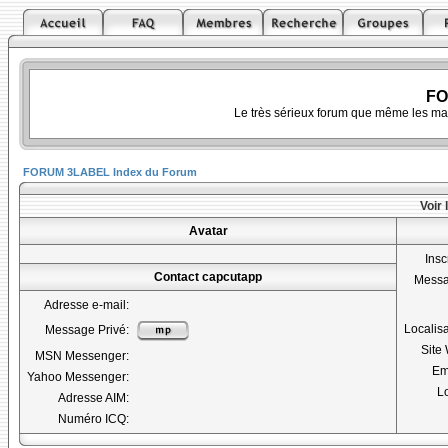
FO
Le très sérieux forum que même les ma
FORUM 3LABEL Index du Forum
Voir 
Avatar
Insc
Contact capcutapp
Mess
Adresse e-mail:
Localis
Message Privé:
Site
MSN Messenger:
Em
Yahoo Messenger:
Lo
Adresse AIM:
Numéro ICQ: