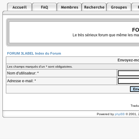
FO
Le très sérieux forum que même les ma
FORUM 3LABEL Index du Forum
Envoyez-mo
Les champs marqués d'un * sont obligatoires.
Nom d'utilisateur: *
Adresse e-mail: *
Tradu
Powered by
phpBB
© 2001, 