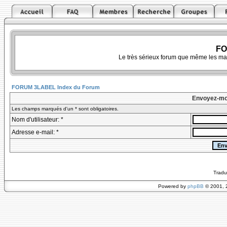
FO
Le très sérieux forum que même les ma
FORUM 3LABEL Index du Forum
Envoyez-mo
Les champs marqués d'un * sont obligatoires.
Nom d'utilisateur: *
Adresse e-mail: *
Tradu
Powered by
phpBB
© 2001, 