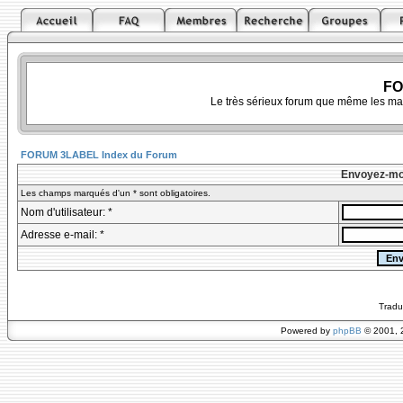
FO
Le très sérieux forum que même les ma
FORUM 3LABEL Index du Forum
Envoyez-mo
Les champs marqués d'un * sont obligatoires.
Nom d'utilisateur: *
Adresse e-mail: *
Tradu
Powered by
phpBB
© 2001, 