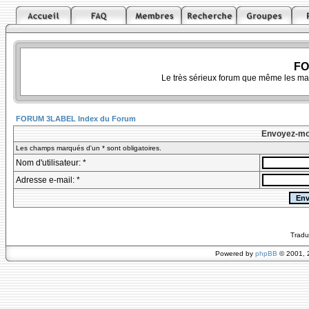
FO
Le très sérieux forum que même les ma
FORUM 3LABEL Index du Forum
Envoyez-mo
Les champs marqués d'un * sont obligatoires.
Nom d'utilisateur: *
Adresse e-mail: *
Tradu
Powered by
phpBB
© 2001, 