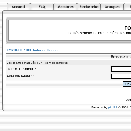
FO
Le très sérieux forum que même les ma
FORUM 3LABEL Index du Forum
Envoyez-mo
Les champs marqués d'un * sont obligatoires.
Nom d'utilisateur: *
Adresse e-mail: *
Tradu
Powered by
phpBB
© 2001, 