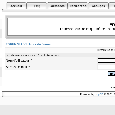
FO
Le très sérieux forum que même les ma
FORUM 3LABEL Index du Forum
Envoyez-mo
Les champs marqués d'un * sont obligatoires.
Nom d'utilisateur: *
Adresse e-mail: *
Tradu
Powered by
phpBB
© 2001, 