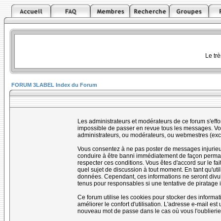
Le tr
FORUM 3LABEL Index du Forum
Les administrateurs et modérateurs de ce forum s'effo
impossible de passer en revue tous les messages. Vou
administrateurs, ou modérateurs, ou webmestres (ex
Vous consentez à ne pas poster de messages injurieux,
conduire à être banni immédiatement de façon permanen
respecter ces conditions. Vous êtes d'accord sur le fai
quel sujet de discussion à tout moment. En tant qu'uti
données. Cependant, ces informations ne seront divul
tenus pour responsables si une tentative de piratage 
Ce forum utilise les cookies pour stocker des informa
améliorer le confort d'utilisation. L'adresse e-mail e
nouveau mot de passe dans le cas où vous l'oublierie