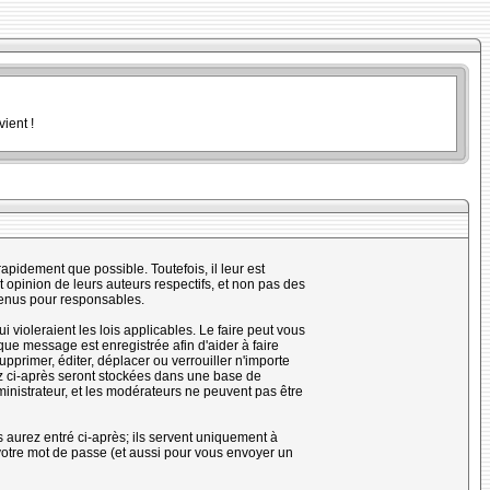
ient !
pidement que possible. Toutefois, il leur est
opinion de leurs auteurs respectifs, et non pas des
tenus pour responsables.
violeraient les lois applicables. Le faire peut vous
ue message est enregistrée afin d'aider à faire
upprimer, éditer, déplacer ou verrouiller n'importe
rez ci-après seront stockées dans une base de
nistrateur, et les modérateurs ne peuvent pas être
 aurez entré ci-après; ils servent uniquement à
e votre mot de passe (et aussi pour vous envoyer un