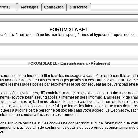
FORUM 3LABEL
ès sérieux forum que même les martiens spongiformes et hypocondriaques nous env
FORUM 3LABEL - Enregistrement - Règlement
rceront de supprimer ou éditer tous les messages à caractère répréhensible aussi ra
s admettez donc que tous les messages postés sur ces forums expriment la vue et 
cepté les messages postés par eux-même) et par conséquent ne peuvent pas être 
 obscènes, vulgaires, diffamatoires, menaçants, sexuels ou tout autre message qui 
te (et votre fournisseur d'accès à internet en sera informé). L'adresse IP de chaq
t que le webmestre, l'administrateur et les modérateurs de ce forum ont le droit de s
lisateur, vous êtes d'accord sur le fait que toutes les informations que vous donne
guées à aucune tierce personne ou société sans votre accord. Le webmestre, l'admi
informatique conduit à l'accès de ces données.
tions sur votre ordinateur. Ces cookies ne contiendront aucune information que vous
st uniquement utilisée afin de confirmer les détails de votre enregistrement ainsi qu
z).