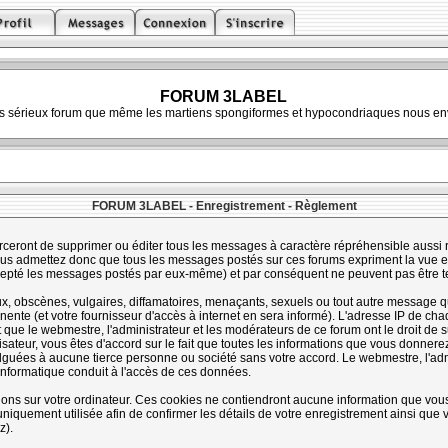
FORUM 3LABEL
ès sérieux forum que même les martiens spongiformes et hypocondriaques nous env
FORUM 3LABEL - Enregistrement - Règlement
rceront de supprimer ou éditer tous les messages à caractère répréhensible aussi ra
s admettez donc que tous les messages postés sur ces forums expriment la vue et 
cepté les messages postés par eux-même) et par conséquent ne peuvent pas être 
 obscènes, vulgaires, diffamatoires, menaçants, sexuels ou tout autre message qui 
te (et votre fournisseur d'accès à internet en sera informé). L'adresse IP de chaq
t que le webmestre, l'administrateur et les modérateurs de ce forum ont le droit de s
lisateur, vous êtes d'accord sur le fait que toutes les informations que vous donne
guées à aucune tierce personne ou société sans votre accord. Le webmestre, l'admi
informatique conduit à l'accès de ces données.
tions sur votre ordinateur. Ces cookies ne contiendront aucune information que vous
st uniquement utilisée afin de confirmer les détails de votre enregistrement ainsi qu
z).