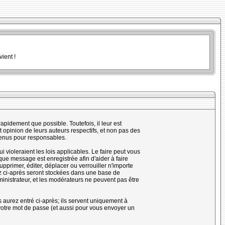
ient !
pidement que possible. Toutefois, il leur est
opinion de leurs auteurs respectifs, et non pas des
tenus pour responsables.
violeraient les lois applicables. Le faire peut vous
ue message est enregistrée afin d'aider à faire
upprimer, éditer, déplacer ou verrouiller n'importe
rez ci-après seront stockées dans une base de
nistrateur, et les modérateurs ne peuvent pas être
 aurez entré ci-après; ils servent uniquement à
e votre mot de passe (et aussi pour vous envoyer un