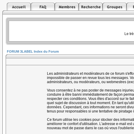
Le tr
FORUM 3LABEL Index du Forum
Les administrateurs et modérateurs de ce forum s'effo
impossible de passer en revue tous les messages. Vou
administrateurs, ou modérateurs, ou webmestres (ex
Vous consentez à ne pas poster de messages injurieux,
conduire à être banni immédiatement de façon permanen
respecter ces conditions. Vous êtes d'accord sur le fai
quel sujet de discussion à tout moment. En tant qu'uti
données. Cependant, ces informations ne seront divul
tenus pour responsables si une tentative de piratage 
Ce forum utilise les cookies pour stocker des informa
améliorer le confort d'utilisation. L'adresse e-mail e
nouveau mot de passe dans le cas où vous l'oublierie