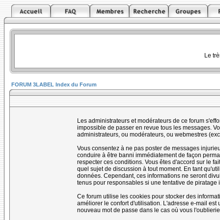
Le tr
FORUM 3LABEL Index du Forum
Les administrateurs et modérateurs de ce forum s'effo
impossible de passer en revue tous les messages. Vou
administrateurs, ou modérateurs, ou webmestres (ex
Vous consentez à ne pas poster de messages injurieux,
conduire à être banni immédiatement de façon permanen
respecter ces conditions. Vous êtes d'accord sur le fai
quel sujet de discussion à tout moment. En tant qu'uti
données. Cependant, ces informations ne seront divul
tenus pour responsables si une tentative de piratage 
Ce forum utilise les cookies pour stocker des informa
améliorer le confort d'utilisation. L'adresse e-mail e
nouveau mot de passe dans le cas où vous l'oublierie