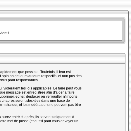
ient !
pidement que possible. Toutefois, il leur est
opinion de leurs auteurs respectifs, et non pas des
tenus pour responsables.
violeraient les lois applicables. Le faire peut vous
ue message est enregistrée afin d'aider à faire
upprimer, éditer, déplacer ou verrouiller n'importe
rez ci-après seront stockées dans une base de
nistrateur, et les modérateurs ne peuvent pas être
 aurez entré ci-après; ils servent uniquement à
e votre mot de passe (et aussi pour vous envoyer un