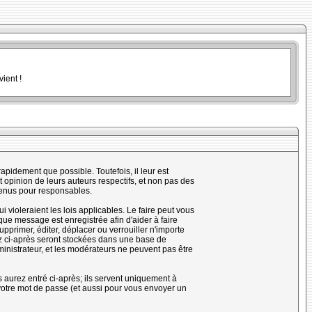
ient !
pidement que possible. Toutefois, il leur est
opinion de leurs auteurs respectifs, et non pas des
tenus pour responsables.
violeraient les lois applicables. Le faire peut vous
ue message est enregistrée afin d'aider à faire
upprimer, éditer, déplacer ou verrouiller n'importe
rez ci-après seront stockées dans une base de
nistrateur, et les modérateurs ne peuvent pas être
 aurez entré ci-après; ils servent uniquement à
e votre mot de passe (et aussi pour vous envoyer un