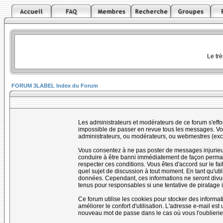
Le tr
FORUM 3LABEL Index du Forum
Les administrateurs et modérateurs de ce forum s'effo
impossible de passer en revue tous les messages. Vou
administrateurs, ou modérateurs, ou webmestres (ex
Vous consentez à ne pas poster de messages injurieux,
conduire à être banni immédiatement de façon permanen
respecter ces conditions. Vous êtes d'accord sur le fai
quel sujet de discussion à tout moment. En tant qu'uti
données. Cependant, ces informations ne seront divul
tenus pour responsables si une tentative de piratage 
Ce forum utilise les cookies pour stocker des informa
améliorer le confort d'utilisation. L'adresse e-mail e
nouveau mot de passe dans le cas où vous l'oublierie