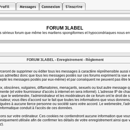
FORUM 3LABEL
ès sérieux forum que même les martiens spongiformes et hypocondriaques nous env
FORUM 3LABEL - Enregistrement - Règlement
rceront de supprimer ou éditer tous les messages à caractère répréhensible aussi ra
s admettez donc que tous les messages postés sur ces forums expriment la vue et 
cepté les messages postés par eux-même) et par conséquent ne peuvent pas être 
 obscènes, vulgaires, diffamatoires, menaçants, sexuels ou tout autre message qui 
te (et votre fournisseur d'accès à internet en sera informé). L'adresse IP de chaq
t que le webmestre, l'administrateur et les modérateurs de ce forum ont le droit de s
lisateur, vous êtes d'accord sur le fait que toutes les informations que vous donne
guées à aucune tierce personne ou société sans votre accord. Le webmestre, l'admi
informatique conduit à l'accès de ces données.
tions sur votre ordinateur. Ces cookies ne contiendront aucune information que vous
st uniquement utilisée afin de confirmer les détails de votre enregistrement ainsi qu
z).