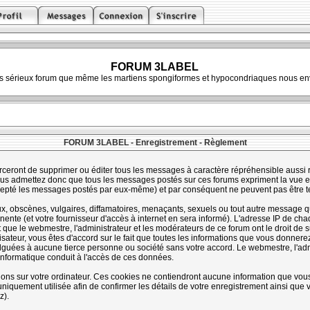
FORUM 3LABEL
ès sérieux forum que même les martiens spongiformes et hypocondriaques nous env
FORUM 3LABEL - Enregistrement - Règlement
rceront de supprimer ou éditer tous les messages à caractère répréhensible aussi ra
s admettez donc que tous les messages postés sur ces forums expriment la vue et 
cepté les messages postés par eux-même) et par conséquent ne peuvent pas être 
 obscènes, vulgaires, diffamatoires, menaçants, sexuels ou tout autre message qui 
te (et votre fournisseur d'accès à internet en sera informé). L'adresse IP de chaq
t que le webmestre, l'administrateur et les modérateurs de ce forum ont le droit de s
lisateur, vous êtes d'accord sur le fait que toutes les informations que vous donne
guées à aucune tierce personne ou société sans votre accord. Le webmestre, l'admi
informatique conduit à l'accès de ces données.
tions sur votre ordinateur. Ces cookies ne contiendront aucune information que vous
st uniquement utilisée afin de confirmer les détails de votre enregistrement ainsi qu
z).