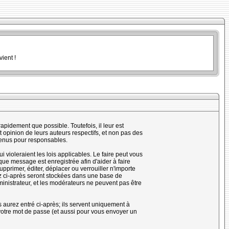
ient !
pidement que possible. Toutefois, il leur est
opinion de leurs auteurs respectifs, et non pas des
tenus pour responsables.
violeraient les lois applicables. Le faire peut vous
ue message est enregistrée afin d'aider à faire
upprimer, éditer, déplacer ou verrouiller n'importe
rez ci-après seront stockées dans une base de
nistrateur, et les modérateurs ne peuvent pas être
 aurez entré ci-après; ils servent uniquement à
e votre mot de passe (et aussi pour vous envoyer un