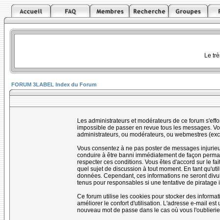
Le tr
FORUM 3LABEL Index du Forum
Les administrateurs et modérateurs de ce forum s'effo
impossible de passer en revue tous les messages. Vou
administrateurs, ou modérateurs, ou webmestres (ex
Vous consentez à ne pas poster de messages injurieux,
conduire à être banni immédiatement de façon permanen
respecter ces conditions. Vous êtes d'accord sur le fai
quel sujet de discussion à tout moment. En tant qu'uti
données. Cependant, ces informations ne seront divul
tenus pour responsables si une tentative de piratage 
Ce forum utilise les cookies pour stocker des informa
améliorer le confort d'utilisation. L'adresse e-mail e
nouveau mot de passe dans le cas où vous l'oublierie