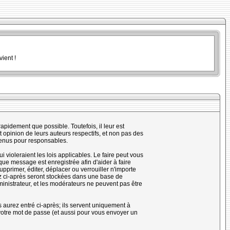
ient !
pidement que possible. Toutefois, il leur est
opinion de leurs auteurs respectifs, et non pas des
tenus pour responsables.
violeraient les lois applicables. Le faire peut vous
ue message est enregistrée afin d'aider à faire
upprimer, éditer, déplacer ou verrouiller n'importe
rez ci-après seront stockées dans une base de
nistrateur, et les modérateurs ne peuvent pas être
 aurez entré ci-après; ils servent uniquement à
e votre mot de passe (et aussi pour vous envoyer un