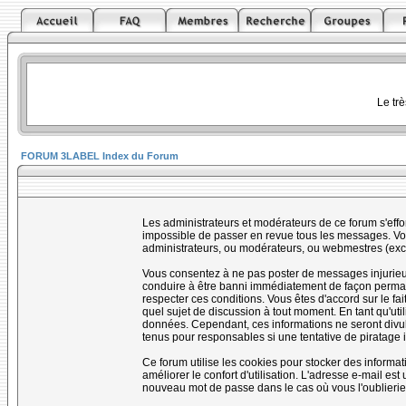
Le tr
FORUM 3LABEL Index du Forum
Les administrateurs et modérateurs de ce forum s'effo
impossible de passer en revue tous les messages. Vou
administrateurs, ou modérateurs, ou webmestres (ex
Vous consentez à ne pas poster de messages injurieux,
conduire à être banni immédiatement de façon permanen
respecter ces conditions. Vous êtes d'accord sur le fai
quel sujet de discussion à tout moment. En tant qu'uti
données. Cependant, ces informations ne seront divul
tenus pour responsables si une tentative de piratage 
Ce forum utilise les cookies pour stocker des informa
améliorer le confort d'utilisation. L'adresse e-mail e
nouveau mot de passe dans le cas où vous l'oublierie