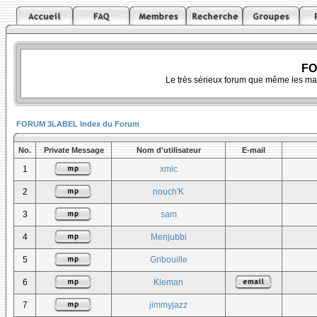
FO
Le très sérieux forum que même les ma
FORUM 3LABEL Index du Forum
No.
Private Message
Nom d'utilisateur
E-mail
1
xmic
2
nouch'K
3
sam
4
Menjubbi
5
Gribouille
6
Kleman
7
jimmyjazz