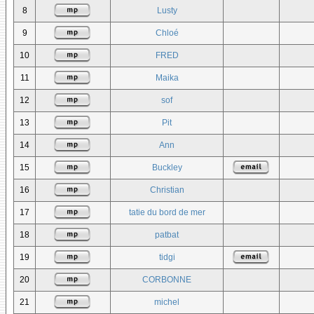
8
Lusty
9
Chloé
10
FRED
11
Maika
12
sof
13
Pit
14
Ann
15
Buckley
16
Christian
17
tatie du bord de mer
18
patbat
19
tidgi
20
CORBONNE
21
michel