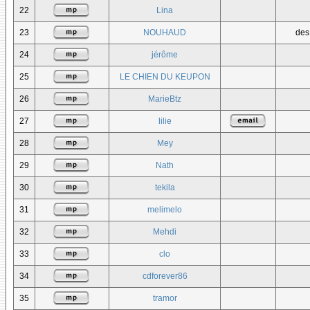
22
Lina
23
NOUHAUD
des
24
jérôme
25
LE CHIEN DU KEUPON
26
MarieBtz
27
lilie
28
Mey
29
Nath
30
tekila
31
melimelo
32
Mehdi
33
clo
34
cdforever86
35
tramor