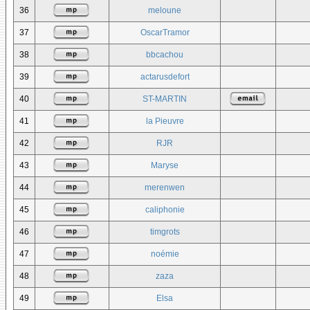
36
meloune
37
OscarTramor
38
bbcachou
39
actarusdefort
40
ST-MARTIN
41
la Pieuvre
42
RJR
43
Maryse
44
merenwen
45
caliphonie
46
timgrots
47
noémie
48
zaza
49
Elsa