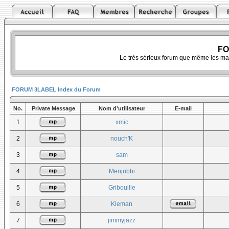
FO
Le très sérieux forum que même les ma
FORUM 3LABEL Index du Forum
No.
Private Message
Nom d'utilisateur
E-mail
1
xmic
2
nouch'K
3
sam
4
Menjubbi
5
Gribouille
6
Kleman
7
jimmyjazz