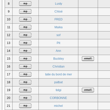
8
Lusty
9
Chloé
10
FRED
11
Maika
12
sof
13
Pit
14
Ann
15
Buckley
16
Christian
17
tatie du bord de mer
18
patbat
19
tidgi
20
CORBONNE
21
michel