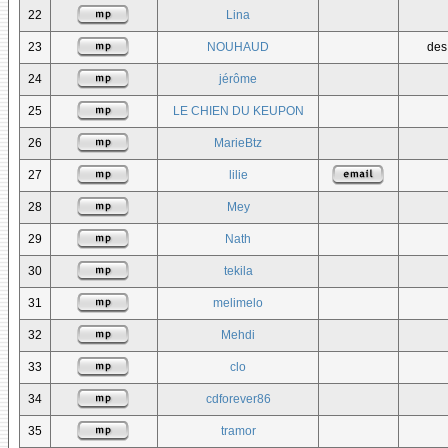
22
Lina
23
NOUHAUD
des
24
jérôme
25
LE CHIEN DU KEUPON
26
MarieBtz
27
lilie
28
Mey
29
Nath
30
tekila
31
melimelo
32
Mehdi
33
clo
34
cdforever86
35
tramor