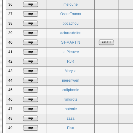
36
meloune
37
OscarTramor
38
bbcachou
39
actarusdefort
40
ST-MARTIN
41
la Pieuvre
42
RJR
43
Maryse
44
merenwen
45
caliphonie
46
timgrots
47
noémie
48
zaza
49
Elsa