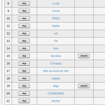
8
Lusty
9
Chloé
10
FRED
11
Maika
12
sof
13
Pit
14
Ann
15
Buckley
16
Christian
17
tatie du bord de mer
18
patbat
19
tidgi
20
CORBONNE
21
michel