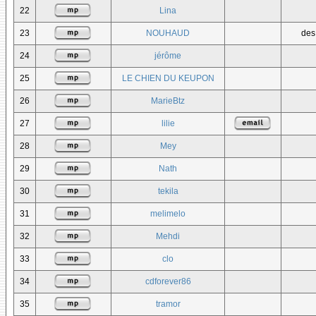
22
Lina
23
NOUHAUD
des
24
jérôme
25
LE CHIEN DU KEUPON
26
MarieBtz
27
lilie
28
Mey
29
Nath
30
tekila
31
melimelo
32
Mehdi
33
clo
34
cdforever86
35
tramor