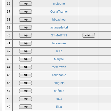
36
meloune
37
OscarTramor
38
bbcachou
39
actarusdefort
40
ST-MARTIN
41
la Pieuvre
42
RJR
43
Maryse
44
merenwen
45
caliphonie
46
timgrots
47
noémie
48
zaza
49
Elsa