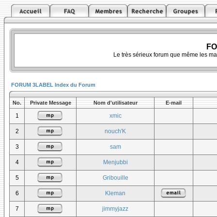
FO
Le très sérieux forum que même les ma
FORUM 3LABEL Index du Forum
No.
Private Message
Nom d'utilisateur
E-mail
1
xmic
2
nouch'K
3
sam
4
Menjubbi
5
Gribouille
6
Kleman
7
jimmyjazz