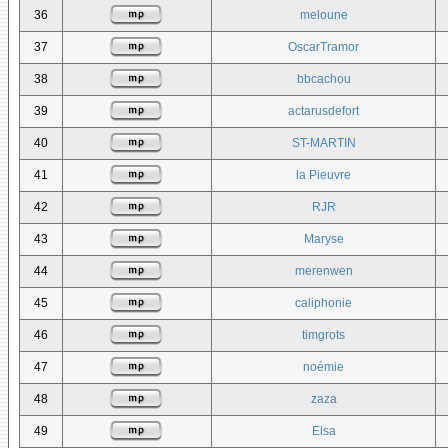
36
meloune
37
OscarTramor
38
bbcachou
39
actarusdefort
40
ST-MARTIN
41
la Pieuvre
42
RJR
43
Maryse
44
merenwen
45
caliphonie
46
timgrots
47
noémie
48
zaza
49
Elsa