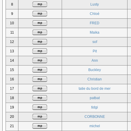
8
Lusty
9
Chloé
10
FRED
11
Maika
12
sof
13
Pit
14
Ann
15
Buckley
16
Christian
17
tatie du bord de mer
18
patbat
19
tidgi
20
CORBONNE
21
michel