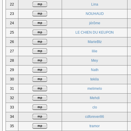
22
Lina
23
NOUHAUD
24
jérôme
25
LE CHIEN DU KEUPON
26
MarieBtz
27
lilie
28
Mey
29
Nath
30
tekila
31
melimelo
32
Mehdi
33
clo
34
cdforever86
35
tramor