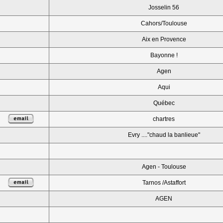
Josselin 56
Cahors/Toulouse
Aix en Provence
Bayonne !
Agen
Aqui
Québec
chartres
Evry ...."chaud la banlieue"
Agen - Toulouse
Tarnos /Astaffort
AGEN