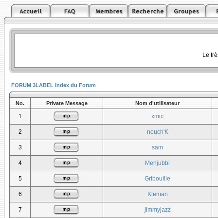
Le tr
FORUM 3LABEL Index du Forum
No.
Private Message
Nom d'utilisateur
1
xmic
2
nouch'K
3
sam
4
Menjubbi
5
Gribouille
6
Kleman
7
jimmyjazz