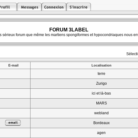
FORUM 3LABEL
ès sérieux forum que même les martiens spongiformes et hypocondriaques nous env
Sélect
E-mail
Localisation
terre
Zurigo
ici et là-bas
MARS
webland
Bordeaux
agen