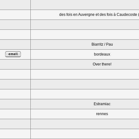
des fois en Auvergne et des fois à Caudecoste 
Biarritz / Pau
bordeaux
Over there!
Estramiac
rennes