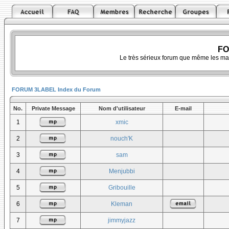
FO
Le très sérieux forum que même les ma
FORUM 3LABEL Index du Forum
No.
Private Message
Nom d'utilisateur
E-mail
1
xmic
2
nouch'K
3
sam
4
Menjubbi
5
Gribouille
6
Kleman
7
jimmyjazz