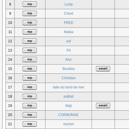
8
Lusty
9
Chloé
10
FRED
11
Maika
12
sof
13
Pit
14
Ann
15
Buckley
16
Christian
17
tatie du bord de mer
18
patbat
19
tidgi
20
CORBONNE
21
michel