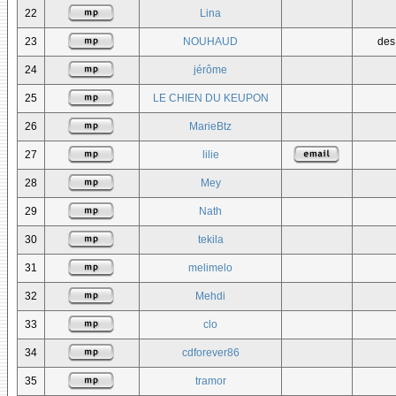
22
Lina
23
NOUHAUD
des
24
jérôme
25
LE CHIEN DU KEUPON
26
MarieBtz
27
lilie
28
Mey
29
Nath
30
tekila
31
melimelo
32
Mehdi
33
clo
34
cdforever86
35
tramor