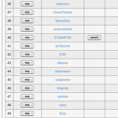
36
meloune
37
OscarTramor
38
bbcachou
39
actarusdefort
40
ST-MARTIN
41
la Pieuvre
42
RJR
43
Maryse
44
merenwen
45
caliphonie
46
timgrots
47
noémie
48
zaza
49
Elsa