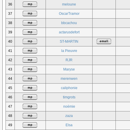
36
meloune
37
OscarTramor
38
bbcachou
39
actarusdefort
40
ST-MARTIN
41
la Pieuvre
42
RJR
43
Maryse
44
merenwen
45
caliphonie
46
timgrots
47
noémie
48
zaza
49
Elsa