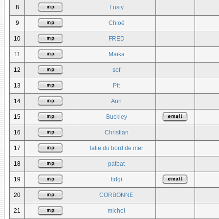
8
Lusty
9
Chloé
10
FRED
11
Maika
12
sof
13
Pit
14
Ann
15
Buckley
16
Christian
17
tatie du bord de mer
18
patbat
19
tidgi
20
CORBONNE
21
michel