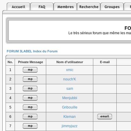
FO
Le très sérieux forum que même les ma
FORUM 3LABEL Index du Forum
No.
Private Message
Nom d'utilisateur
E-mail
1
xmic
2
nouch'K
3
sam
4
Menjubbi
5
Gribouille
6
Kleman
7
jimmyjazz