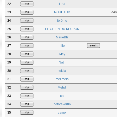
22
Lina
23
NOUHAUD
des
24
jérôme
25
LE CHIEN DU KEUPON
26
MarieBtz
27
lilie
28
Mey
29
Nath
30
tekila
31
melimelo
32
Mehdi
33
clo
34
cdforever86
35
tramor