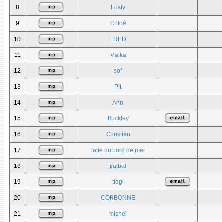
8
Lusty
9
Chloé
10
FRED
11
Maika
12
sof
13
Pit
14
Ann
15
Buckley
16
Christian
17
tatie du bord de mer
18
patbat
19
tidgi
20
CORBONNE
21
michel