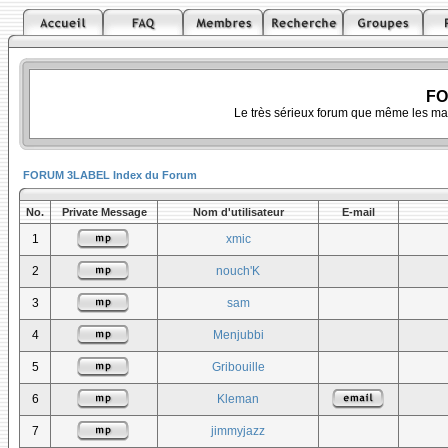
FO
Le très sérieux forum que même les ma
FORUM 3LABEL Index du Forum
No.
Private Message
Nom d'utilisateur
E-mail
1
xmic
2
nouch'K
3
sam
4
Menjubbi
5
Gribouille
6
Kleman
7
jimmyjazz