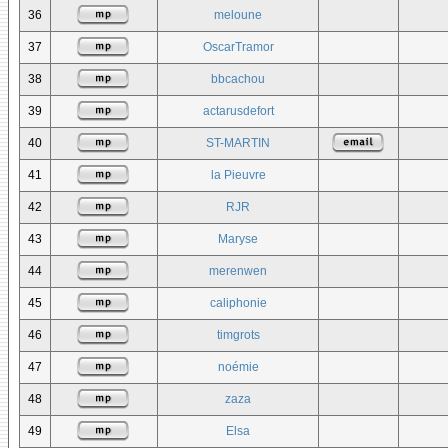
36
meloune
37
OscarTramor
38
bbcachou
39
actarusdefort
40
ST-MARTIN
41
la Pieuvre
42
RJR
43
Maryse
44
merenwen
45
caliphonie
46
timgrots
47
noémie
48
zaza
49
Elsa