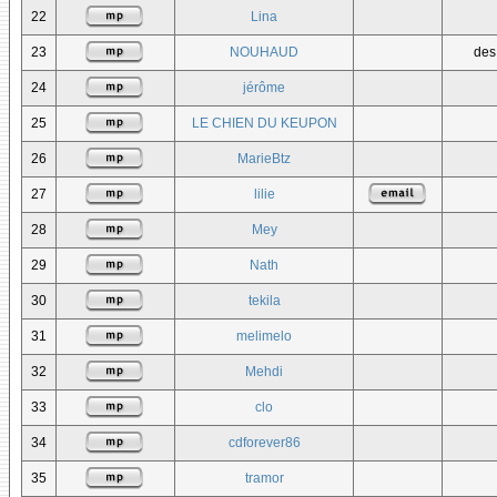
22
Lina
23
NOUHAUD
des
24
jérôme
25
LE CHIEN DU KEUPON
26
MarieBtz
27
lilie
28
Mey
29
Nath
30
tekila
31
melimelo
32
Mehdi
33
clo
34
cdforever86
35
tramor