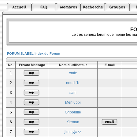
FO
Le très sérieux forum que même les ma
FORUM 3LABEL Index du Forum
No.
Private Message
Nom d'utilisateur
E-mail
1
xmic
2
nouch'K
3
sam
4
Menjubbi
5
Gribouille
6
Kleman
7
jimmyjazz