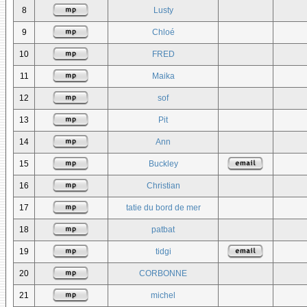
8
Lusty
9
Chloé
10
FRED
11
Maika
12
sof
13
Pit
14
Ann
15
Buckley
16
Christian
17
tatie du bord de mer
18
patbat
19
tidgi
20
CORBONNE
21
michel