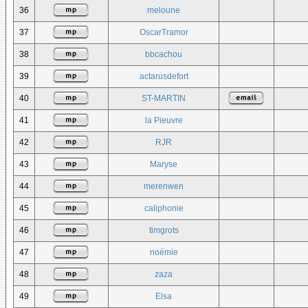
36
meloune
37
OscarTramor
38
bbcachou
39
actarusdefort
40
ST-MARTIN
41
la Pieuvre
42
RJR
43
Maryse
44
merenwen
45
caliphonie
46
timgrots
47
noémie
48
zaza
49
Elsa