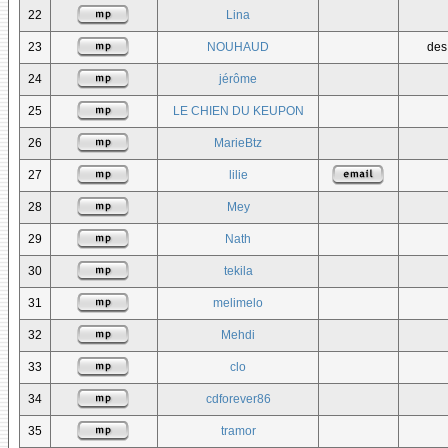
22
Lina
23
NOUHAUD
des
24
jérôme
25
LE CHIEN DU KEUPON
26
MarieBtz
27
lilie
28
Mey
29
Nath
30
tekila
31
melimelo
32
Mehdi
33
clo
34
cdforever86
35
tramor