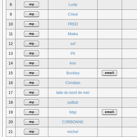
8
Lusty
9
Chloé
10
FRED
11
Maika
12
sof
13
Pit
14
Ann
15
Buckley
16
Christian
17
tatie du bord de mer
18
patbat
19
tidgi
20
CORBONNE
21
michel