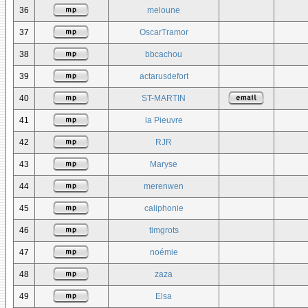
36
meloune
37
OscarTramor
38
bbcachou
39
actarusdefort
40
ST-MARTIN
41
la Pieuvre
42
RJR
43
Maryse
44
merenwen
45
caliphonie
46
timgrots
47
noémie
48
zaza
49
Elsa