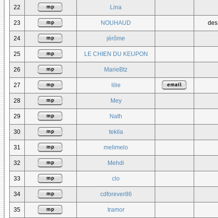
22
Lina
23
NOUHAUD
des
24
jérôme
25
LE CHIEN DU KEUPON
26
MarieBtz
27
lilie
28
Mey
29
Nath
30
tekila
31
melimelo
32
Mehdi
33
clo
34
cdforever86
35
tramor