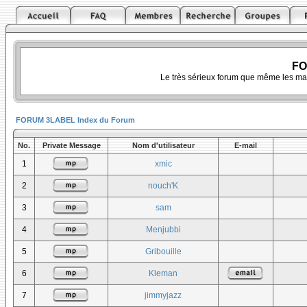
FO
Le très sérieux forum que même les ma
FORUM 3LABEL Index du Forum
No.
Private Message
Nom d'utilisateur
E-mail
1
xmic
2
nouch'K
3
sam
4
Menjubbi
5
Gribouille
6
Kleman
7
jimmyjazz