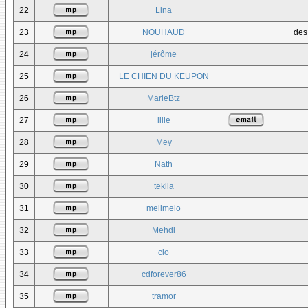
22
Lina
23
NOUHAUD
des
24
jérôme
25
LE CHIEN DU KEUPON
26
MarieBtz
27
lilie
28
Mey
29
Nath
30
tekila
31
melimelo
32
Mehdi
33
clo
34
cdforever86
35
tramor