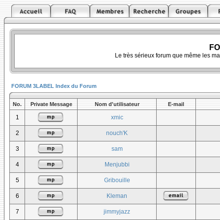
FO
Le très sérieux forum que même les ma
FORUM 3LABEL Index du Forum
No.
Private Message
Nom d'utilisateur
E-mail
1
xmic
2
nouch'K
3
sam
4
Menjubbi
5
Gribouille
6
Kleman
7
jimmyjazz