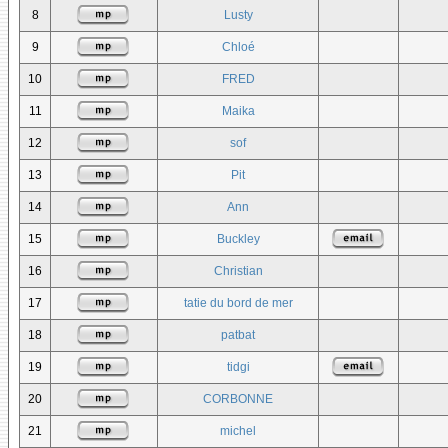
8
Lusty
9
Chloé
10
FRED
11
Maika
12
sof
13
Pit
14
Ann
15
Buckley
16
Christian
17
tatie du bord de mer
18
patbat
19
tidgi
20
CORBONNE
21
michel