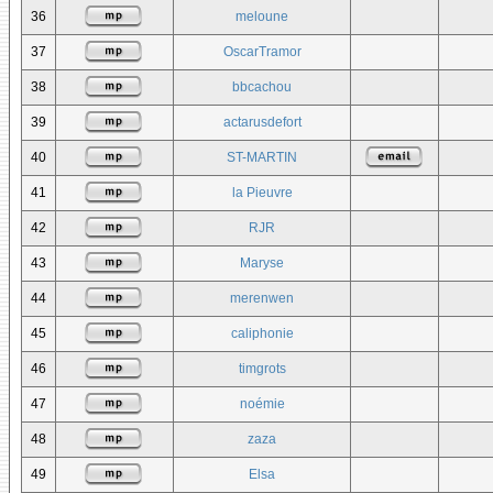
36
meloune
37
OscarTramor
38
bbcachou
39
actarusdefort
40
ST-MARTIN
41
la Pieuvre
42
RJR
43
Maryse
44
merenwen
45
caliphonie
46
timgrots
47
noémie
48
zaza
49
Elsa