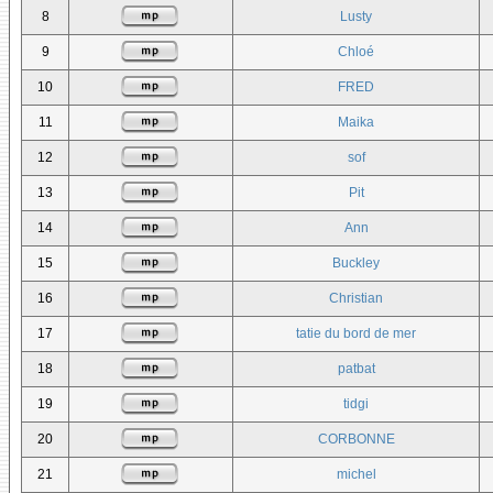
8
Lusty
9
Chloé
10
FRED
11
Maika
12
sof
13
Pit
14
Ann
15
Buckley
16
Christian
17
tatie du bord de mer
18
patbat
19
tidgi
20
CORBONNE
21
michel