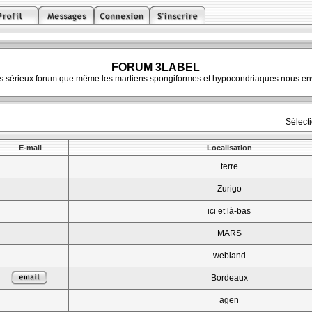
FORUM 3LABEL
ès sérieux forum que même les martiens spongiformes et hypocondriaques nous env
Sélect
E-mail
Localisation
terre
Zurigo
ici et là-bas
MARS
webland
Bordeaux
agen