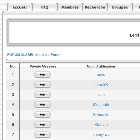
Le tr
FORUM 3LABEL Index du Forum
No.
Private Message
Nom d'utilisateur
1
xmic
2
nouch'K
3
sam
4
Menjubbi
5
Gribouille
6
Kleman
7
jimmyjazz