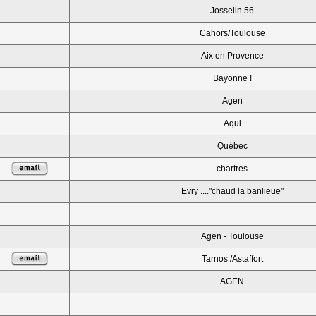
Josselin 56
Cahors/Toulouse
Aix en Provence
Bayonne !
Agen
Aqui
Québec
chartres
Evry ...."chaud la banlieue"
Agen - Toulouse
Tarnos /Astaffort
AGEN