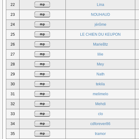
22
Lina
23
NOUHAUD
24
jérôme
25
LE CHIEN DU KEUPON
26
MarieBtz
27
lilie
28
Mey
29
Nath
30
tekila
31
melimelo
32
Mehdi
33
clo
34
cdforever86
35
tramor