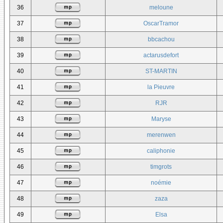
36
meloune
37
OscarTramor
38
bbcachou
39
actarusdefort
40
ST-MARTIN
41
la Pieuvre
42
RJR
43
Maryse
44
merenwen
45
caliphonie
46
timgrots
47
noémie
48
zaza
49
Elsa