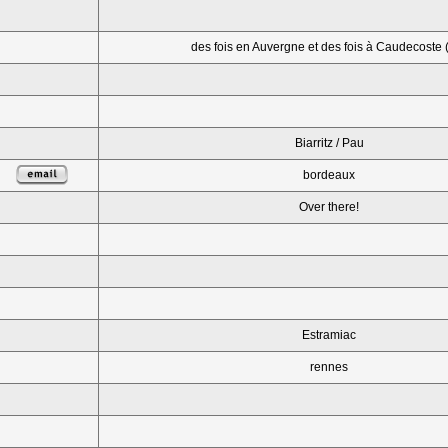
des fois en Auvergne et des fois à Caudecoste 
Biarritz / Pau
bordeaux
Over there!
Estramiac
rennes