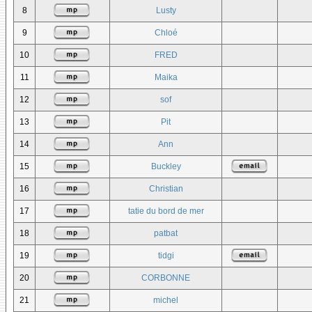
8
Lusty
9
Chloé
10
FRED
11
Maika
12
sof
13
Pit
14
Ann
15
Buckley
16
Christian
17
tatie du bord de mer
18
patbat
19
tidgi
20
CORBONNE
21
michel