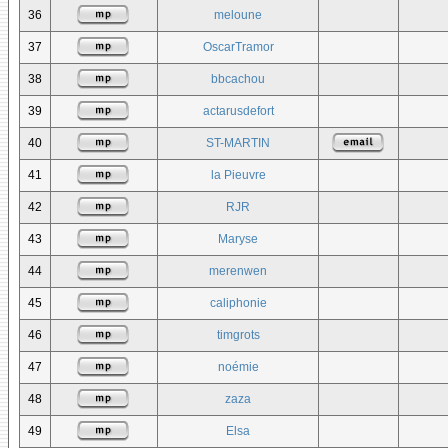
36
meloune
37
OscarTramor
38
bbcachou
39
actarusdefort
40
ST-MARTIN
41
la Pieuvre
42
RJR
43
Maryse
44
merenwen
45
caliphonie
46
timgrots
47
noémie
48
zaza
49
Elsa