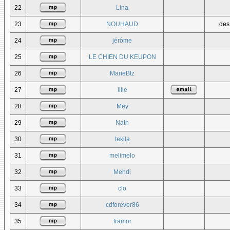
22
Lina
23
NOUHAUD
des
24
jérôme
25
LE CHIEN DU KEUPON
26
MarieBtz
27
lilie
28
Mey
29
Nath
30
tekila
31
melimelo
32
Mehdi
33
clo
34
cdforever86
35
tramor