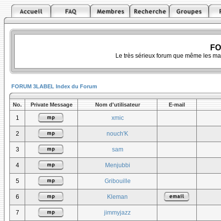
FO
Le très sérieux forum que même les ma
FORUM 3LABEL Index du Forum
No.
Private Message
Nom d'utilisateur
E-mail
1
xmic
2
nouch'K
3
sam
4
Menjubbi
5
Gribouille
6
Kleman
7
jimmyjazz