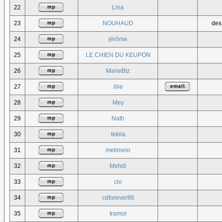
22
Lina
23
NOUHAUD
des
24
jérôme
25
LE CHIEN DU KEUPON
26
MarieBtz
27
lilie
28
Mey
29
Nath
30
tekila
31
melimelo
32
Mehdi
33
clo
34
cdforever86
35
tramor