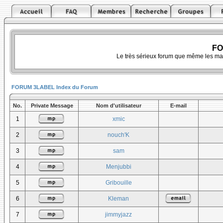
FO
Le très sérieux forum que même les ma
FORUM 3LABEL Index du Forum
No.
Private Message
Nom d'utilisateur
E-mail
1
xmic
2
nouch'K
3
sam
4
Menjubbi
5
Gribouille
6
Kleman
7
jimmyjazz