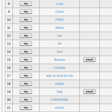
8
Lusty
9
Chloé
10
FRED
11
Maika
12
sof
13
Pit
14
Ann
15
Buckley
16
Christian
17
tatie du bord de mer
18
patbat
19
tidgi
20
CORBONNE
21
michel