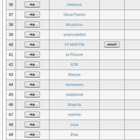
36
meloune
37
OscarTramor
38
bbcachou
39
actarusdefort
40
ST-MARTIN
41
la Pieuvre
42
RJR
43
Maryse
44
merenwen
45
caliphonie
46
timgrots
47
noémie
48
zaza
49
Elsa