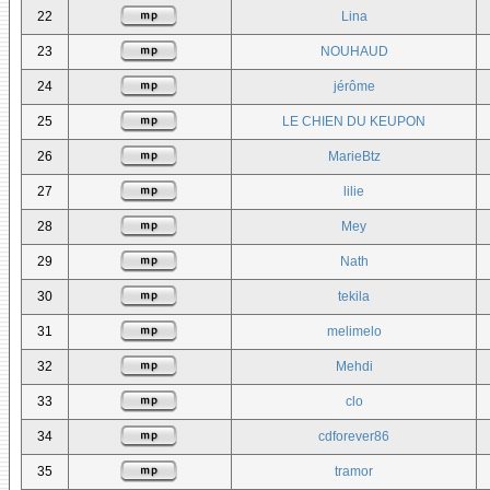
22
Lina
23
NOUHAUD
24
jérôme
25
LE CHIEN DU KEUPON
26
MarieBtz
27
lilie
28
Mey
29
Nath
30
tekila
31
melimelo
32
Mehdi
33
clo
34
cdforever86
35
tramor