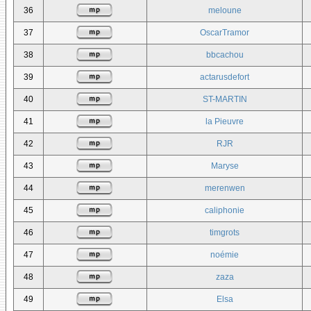
36
meloune
37
OscarTramor
38
bbcachou
39
actarusdefort
40
ST-MARTIN
41
la Pieuvre
42
RJR
43
Maryse
44
merenwen
45
caliphonie
46
timgrots
47
noémie
48
zaza
49
Elsa