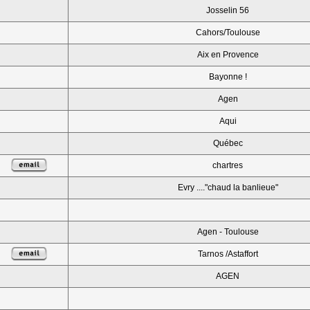
Josselin 56
Cahors/Toulouse
Aix en Provence
Bayonne !
Agen
Aqui
Québec
chartres
Evry ...."chaud la banlieue"
Agen - Toulouse
Tarnos /Astaffort
AGEN