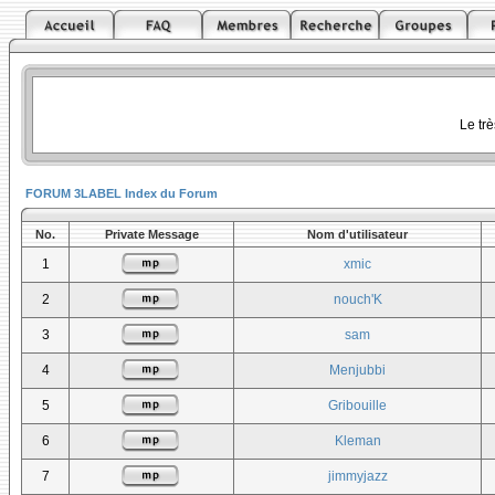
Le tr
FORUM 3LABEL Index du Forum
No.
Private Message
Nom d'utilisateur
1
xmic
2
nouch'K
3
sam
4
Menjubbi
5
Gribouille
6
Kleman
7
jimmyjazz