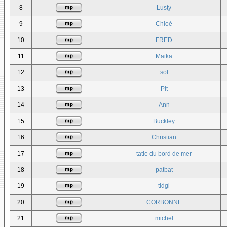
8
Lusty
9
Chloé
10
FRED
11
Maika
12
sof
13
Pit
14
Ann
15
Buckley
16
Christian
17
tatie du bord de mer
18
patbat
19
tidgi
20
CORBONNE
21
michel