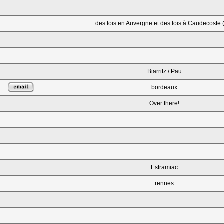
des fois en Auvergne et des fois à Caudecoste 
Biarritz / Pau
bordeaux
Over there!
Estramiac
rennes