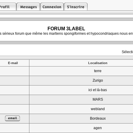
FORUM 3LABEL
ès sérieux forum que même les martiens spongiformes et hypocondriaques nous env
Sélect
E-mail
Localisation
terre
Zurigo
ici et là-bas
MARS
webland
Bordeaux
agen