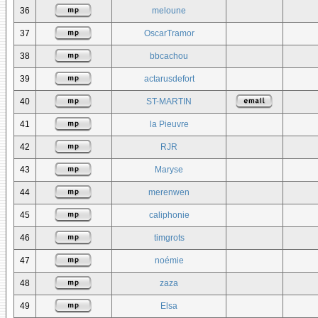
36
meloune
37
OscarTramor
38
bbcachou
39
actarusdefort
40
ST-MARTIN
41
la Pieuvre
42
RJR
43
Maryse
44
merenwen
45
caliphonie
46
timgrots
47
noémie
48
zaza
49
Elsa