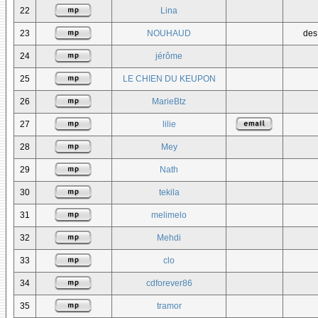
22
Lina
23
NOUHAUD
des
24
jérôme
25
LE CHIEN DU KEUPON
26
MarieBtz
27
lilie
28
Mey
29
Nath
30
tekila
31
melimelo
32
Mehdi
33
clo
34
cdforever86
35
tramor