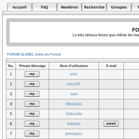
FO
Le très sérieux forum que même les ma
FORUM 3LABEL Index du Forum
No.
Private Message
Nom d'utilisateur
E-mail
1
xmic
2
nouch'K
3
sam
4
Menjubbi
5
Gribouille
6
Kleman
7
jimmyjazz