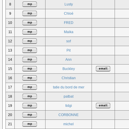
8
Lusty
9
Chloé
10
FRED
11
Maika
12
sof
13
Pit
14
Ann
15
Buckley
16
Christian
17
tatie du bord de mer
18
patbat
19
tidgi
20
CORBONNE
21
michel