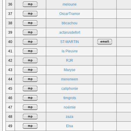
36
meloune
37
OscarTramor
38
bbcachou
39
actarusdefort
40
ST-MARTIN
41
la Pieuvre
42
RJR
43
Maryse
44
merenwen
45
caliphonie
46
timgrots
47
noémie
48
zaza
49
Elsa