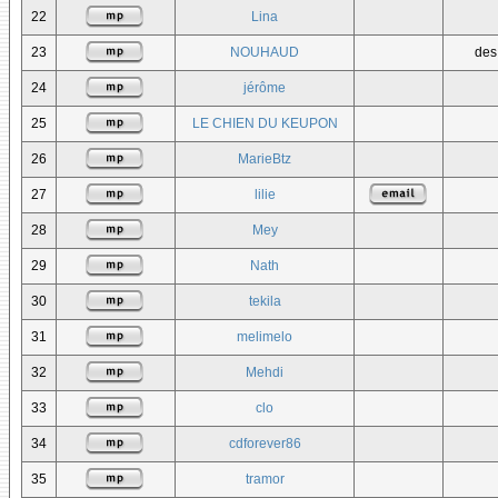
22
Lina
23
NOUHAUD
des
24
jérôme
25
LE CHIEN DU KEUPON
26
MarieBtz
27
lilie
28
Mey
29
Nath
30
tekila
31
melimelo
32
Mehdi
33
clo
34
cdforever86
35
tramor