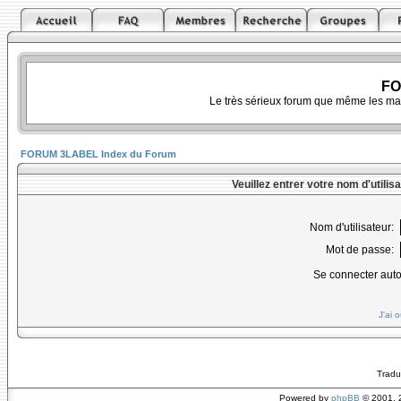
FO
Le très sérieux forum que même les ma
FORUM 3LABEL Index du Forum
Veuillez entrer votre nom d'utili
Nom d'utilisateur:
Mot de passe:
Se connecter aut
J'ai 
Tradu
Powered by
phpBB
© 2001, 