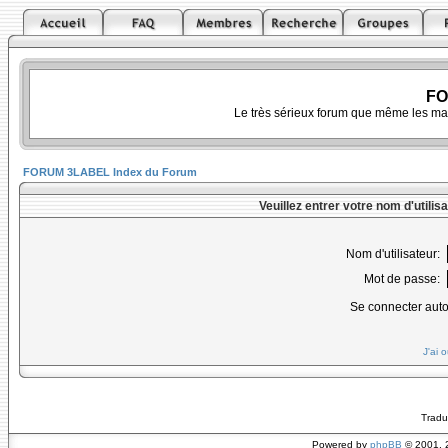
FO
Le très sérieux forum que même les ma
FORUM 3LABEL Index du Forum
Veuillez entrer votre nom d'utili
Nom d'utilisateur:
Mot de passe:
Se connecter aut
J'ai 
Tradu
Powered by
phpBB
© 2001, 