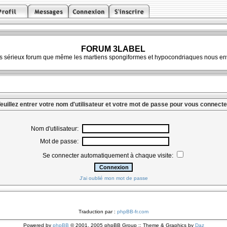
FORUM 3LABEL
ès sérieux forum que même les martiens spongiformes et hypocondriaques nous env
euillez entrer votre nom d'utilisateur et votre mot de passe pour vous connecte
Nom d'utilisateur:
Mot de passe:
Se connecter automatiquement à chaque visite:
J'ai oublié mon mot de passe
Traduction par :
phpBB-fr.com
Powered by
phpBB
© 2001, 2005 phpBB Group :: Theme & Graphics by
Daz