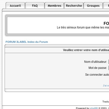
FO
Le très sérieux forum que même les ma
FORUM 3LABEL Index du Forum
Veuillez entrer votre nom d'utili
Nom d'utilisateur:
Mot de passe:
Se connecter aut
J'ai 
Tradu
Powered by
phpBB
© 2001, 