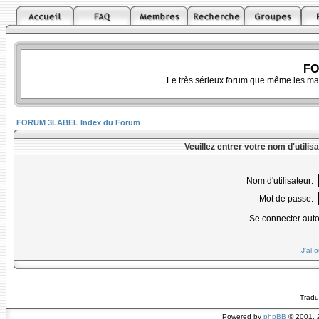
FO
Le très sérieux forum que même les ma
FORUM 3LABEL Index du Forum
Veuillez entrer votre nom d'utili
Nom d'utilisateur:
Mot de passe:
Se connecter aut
J'ai 
Tradu
Powered by
phpBB
© 2001, 