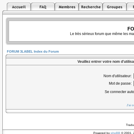
FO
Le très sérieux forum que même les ma
FORUM 3LABEL Index du Forum
Veuillez entrer votre nom d'utili
Nom d'utilisateur:
Mot de passe:
Se connecter aut
J'ai 
Tradu
Powered by
phpBB
© 2001, 