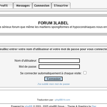
FORUM 3LABEL
ès sérieux forum que même les martiens spongiformes et hypocondriaques nous env
euillez entrer votre nom d'utilisateur et votre mot de passe pour vous connecte
Nom d'utilisateur:
Mot de passe:
Se connecter automatiquement à chaque visite:
J'ai oublié mon mot de passe
Traduction par :
phpBB-fr.com
Powered by
phpBB
© 2001, 2005 phpBB Group :: Theme & Graphics by
Daz