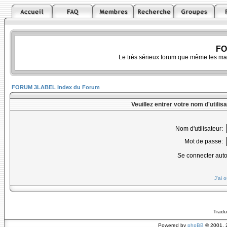
FO
Le très sérieux forum que même les ma
FORUM 3LABEL Index du Forum
Veuillez entrer votre nom d'utili
Nom d'utilisateur:
Mot de passe:
Se connecter aut
J'ai 
Tradu
Powered by
phpBB
© 2001, 