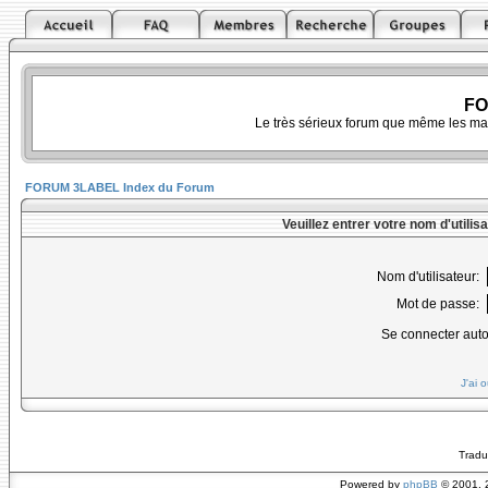
FO
Le très sérieux forum que même les ma
FORUM 3LABEL Index du Forum
Veuillez entrer votre nom d'utili
Nom d'utilisateur:
Mot de passe:
Se connecter aut
J'ai 
Tradu
Powered by
phpBB
© 2001, 