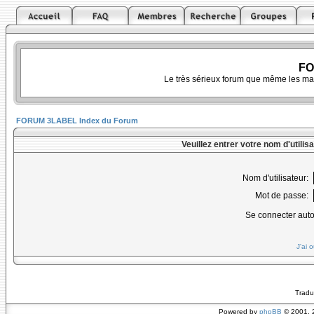
FO
Le très sérieux forum que même les ma
FORUM 3LABEL Index du Forum
Veuillez entrer votre nom d'utili
Nom d'utilisateur:
Mot de passe:
Se connecter aut
J'ai 
Tradu
Powered by
phpBB
© 2001, 