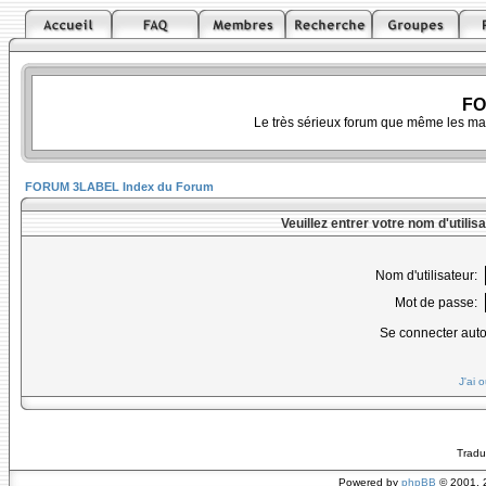
FO
Le très sérieux forum que même les ma
FORUM 3LABEL Index du Forum
Veuillez entrer votre nom d'utili
Nom d'utilisateur:
Mot de passe:
Se connecter aut
J'ai 
Tradu
Powered by
phpBB
© 2001, 