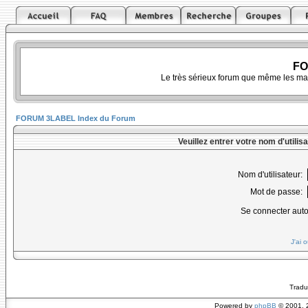
FO
Le très sérieux forum que même les ma
FORUM 3LABEL Index du Forum
Veuillez entrer votre nom d'utili
Nom d'utilisateur:
Mot de passe:
Se connecter aut
J'ai 
Tradu
Powered by
phpBB
© 2001, 