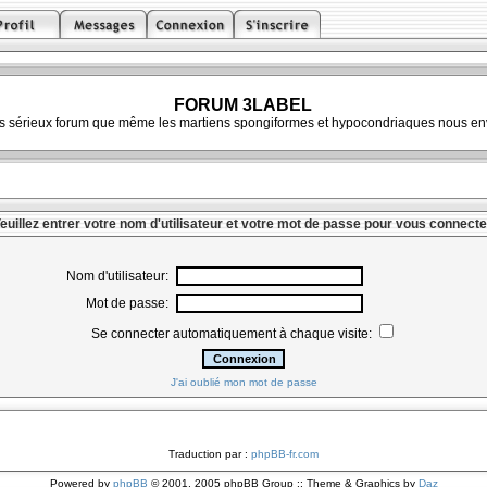
FORUM 3LABEL
ès sérieux forum que même les martiens spongiformes et hypocondriaques nous env
euillez entrer votre nom d'utilisateur et votre mot de passe pour vous connecte
Nom d'utilisateur:
Mot de passe:
Se connecter automatiquement à chaque visite:
J'ai oublié mon mot de passe
Traduction par :
phpBB-fr.com
Powered by
phpBB
© 2001, 2005 phpBB Group :: Theme & Graphics by
Daz