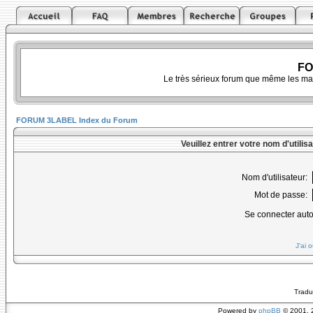
FO
Le très sérieux forum que même les ma
FORUM 3LABEL Index du Forum
Veuillez entrer votre nom d'utili
Nom d'utilisateur:
Mot de passe:
Se connecter aut
J'ai 
Tradu
Powered by
phpBB
© 2001, 